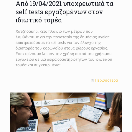
Από 19/04/2021 υποχρεωτικά τα
self tests εργαζομένων στον
ιδιωτικό τομέα
Χατζηδάκης: «Στο πλαίσιο των μέτρων που
λαμβάνουμε για την προστασία της δημόσιας υγείας
επιστρατεύουμε τα self tests για τον έλεγχο της
διασποράς του κορωνοϊού στους χώρους εργασίας.
Επεκτείνουμε λοιπόν την χρήση αυτού του χρήσιμου
εργαλείου σε μια σειρά δραστηριοτήτων του ιδιωτικού
τομέα και συγκεκριμένα:
Περισσότερα