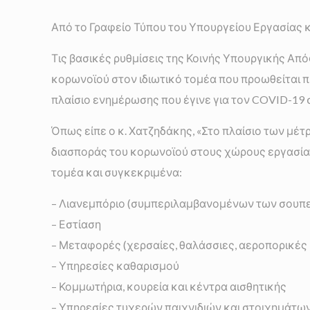
Από το Γραφείο Τύπου του Υπουργείου Εργασίας
Τις βασικές ρυθμίσεις της Κοινής Υπουργικής Από
κορωνοϊού στον ιδιωτικό τομέα που προωθείται
πλαίσιο ενημέρωσης που έγινε για τον COVID-19 
Όπως είπε ο κ. Χατζηδάκης, «Στο πλαίσιο των μέτ
διασποράς του κορωνοϊού στους χώρους εργασίας.
τομέα και συγκεκριμένα:
– Λιανεμπόριο (συμπεριλαμβανομένων των σουπ
– Εστίαση
– Μεταφορές (χερσαίες, θαλάσσιες, αεροπορικές κ
– Υπηρεσίες καθαρισμού
– Κομμωτήρια, κουρεία και κέντρα αισθητικής
– Υπηρεσίες τυχερών παιχνιδιών και στοιχημάτω