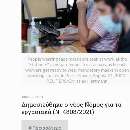
People wearing face masks are seen at work at the
"Station F", a mega-campus for startups, as French
workers get ready to wear mandatory masks in open
working spaces, in Paris, France, August 31, 2020.
REUTERS/Christian Hartmann
June 22, 2021
Δημοσιεύθηκε ο νέος Νόμος για τα
εργασιακά (Ν. 4808/2021)
Περισσότερα