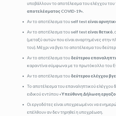
υποβάλλουν το αποτέλεσμα του ελέγχου του 
αποτελέσματος COVID-19».
Αν το αποτέλεσμα του
self
test
είναι αρνητικ
Αν το αποτέλεσμα του
self
test
είναι θετικό
,
(μεταξύ αυτών που είναι αναρτημένες στην πλατ
του). Μέχρι να βγει το αποτέλεσμα του δεύτε
Αν το αποτέλεσμα του
δεύτερου επαναληπτικ
καραντίνα σύμφωνα με το πρωτόκολλο του 
Αν το αποτέλεσμα του
δεύτερου ελέγχου βγε
Το αποτέλεσμα του επαναληπτικού ελέγχου 
ειδικού εντύπου
«Υπεύθυνη Δήλωση εργαζο
Οι εργοδότες είναι υποχρεωμένοι να ενημερώσ
επέλθουν αν δεν τηρηθεί η υποχρέωση.