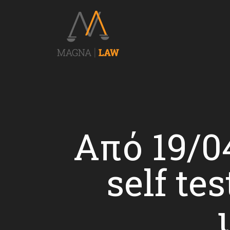
Από 19/0
self t