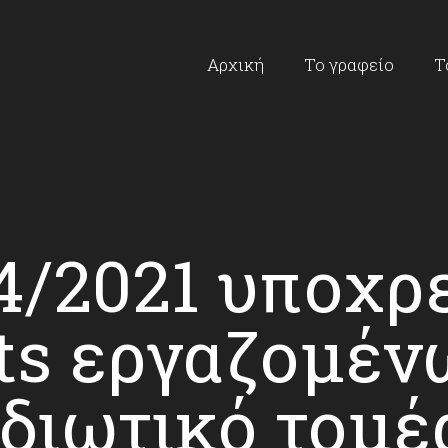
Αρχική
Το γραφείο
Τ
4/2021 υποχρ
ests εργαζομέν
ιδιωτικό τομέ