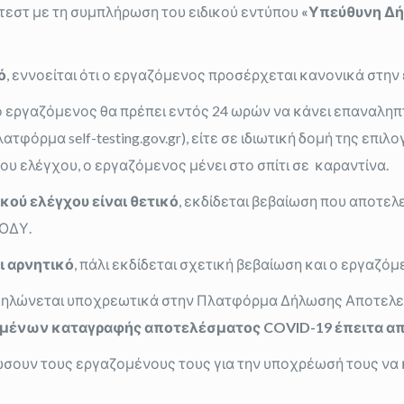
τεστ με τη συμπλήρωση του ειδικού εντύπου
«Υπεύθυνη Δ
ό
, εννοείται ότι ο εργαζόμενος προσέρχεται κανονικά στην 
 ο εργαζόμενος θα πρέπει εντός 24 ωρών να κάνει επαναληπ
φόρμα self-testing.gov.gr), είτε σε ιδιωτική δομή της επιλ
ρου ελέγχου, ο εργαζόμενος μένει στο σπίτι σε καραντίνα.
ού ελέγχου είναι θετικό
, εκδίδεται βεβαίωση που αποτελ
ΕΟΔΥ.
ι αρνητικό
, πάλι εκδίδεται σχετική βεβαίωση και ο εργαζόμ
δηλώνεται υποχρεωτικά στην Πλατφόρμα Δήλωσης Αποτελεσ
μένων καταγραφής αποτελέσματος COVID-19 έπειτα απ
ουν τους εργαζομένους τους για την υποχρέωσή τους να κάν