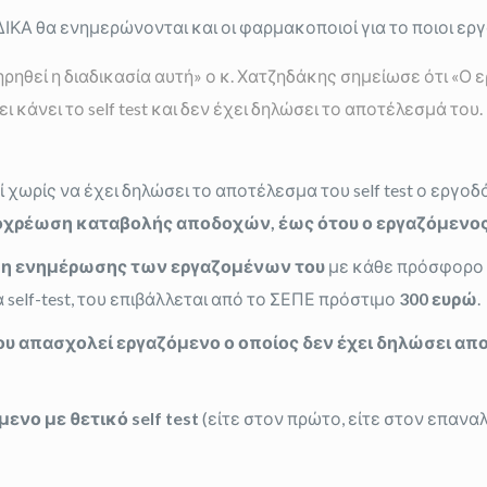
Α θα ενημερώνονται και οι φαρμακοποιοί για το ποιοι εργαζό
ρηθεί η διαδικασία αυτή» ο κ. Χατζηδάκης σημείωσε ότι «Ο
 κάνει το self test και δεν έχει δηλώσει το αποτέλεσμά το
 χωρίς να έχει δηλώσει το αποτέλεσμα του self test ο εργο
οχρέωση καταβολής αποδοχών, έως ότου ο εργαζόμενος
ση ενημέρωσης των εργαζομένων του
με κάθε πρόσφορο 
self-test, του επιβάλλεται από το ΣΕΠΕ πρόστιμο
300 ευρώ
.
ου απασχολεί εργαζόμενο ο οποίος δεν έχει δηλώσει α
μενο με θετικό
self
test
(είτε στον πρώτο, είτε στον επανα