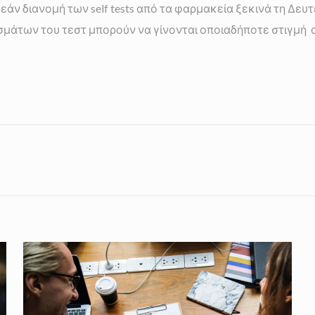
εάν διανομή των self tests από τα φαρμακεία ξεκινά τη Δευτ
μάτων του τεστ μπορούν να γίνονται οποιαδήποτε στιγμή απ