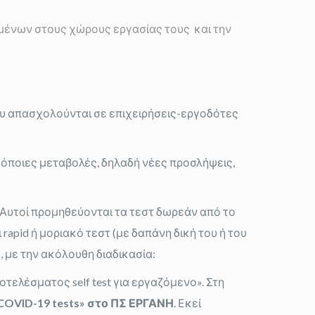
μένων στους χώρους εργασίας τους και την
υ απασχολούνται σε επιχειρήσεις-εργοδότες
 όποιες μεταβολές, δηλαδή νέες προσλήψεις,
 Αυτοί προμηθεύονται τα τεστ δωρεάν από το
 rapid ή μοριακό τεστ (με δαπάνη δική του ή του
 με την ακόλουθη διαδικασία:
οτελέσματος self test για εργαζόμενο». Στη
COVID
-19
tests
» στο ΠΣ ΕΡΓΑΝΗ
. Εκεί