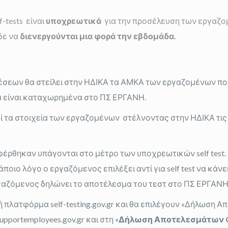
-tests είναι
υποχρεωτικά
για την προσέλευση των εργαζο
δε να
διενεργούνται μια φορά την εβδομάδα.
έσεων θα στείλει στην ΗΔΙΚΑ τα ΑΜΚΑ των εργαζομένων πο
 είναι καταχωρημένα στο ΠΣ ΕΡΓΑΝΗ.
ί τα στοιχεία των εργαζομένων στέλνοντας στην ΗΔΙΚΑ τις
φέρθηκαν υπάγονται στο μέτρο των υποχρεωτικών self test.
οιο λόγο ο εργαζόμενος επιλέξει αντί για self test να κάνει
ργαζόμενος δηλώνει το αποτέλεσμα του τεστ στο ΠΣ ΕΡΓΑΝΗ,
πλατφόρμα self-testing.gov.gr και θα επιλέγουν «Δήλωση Απ
portemployees.gov.gr και στη «
Δήλωση Αποτελεσμάτων