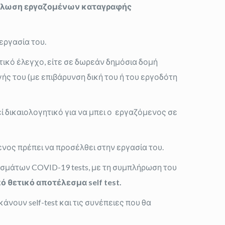
ήλωση εργαζομένων καταγραφής
εργασία του.
τικό έλεγχο, είτε σε δωρεάν δημόσια δομή
ογής του (με επιβάρυνση δική του ή του εργοδότη
εί δικαιολογητικό για να μπει ο εργαζόμενος σε
ενος πρέπει να προσέλθει στην εργασία του.
μάτων COVID-19 tests, με τη συμπλήρωση του
ό θετικό αποτέλεσμα
self
test
.
ουν self-test και τις συνέπειες που θα