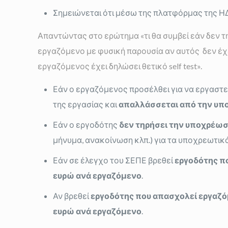
Σημειώνεται ότι μέσω της πλατφόρμας της ΗΔΙΚ
Απαντώντας στο ερώτημα «τι θα συμβεί εάν δεν τη
εργαζόμενο με φυσική παρουσία αν αυτός δεν έχει
εργαζόμενος έχει δηλώσει θετικό self test».
Εάν ο εργαζόμενος προσέλθει για να εργαστεί
της εργασίας και
απαλλάσσεται από την υπ
Εάν ο εργοδότης
δεν τηρήσει την υποχρέω
μήνυμα, ανακοίνωση κλπ.) για τα υποχρεωτικά 
Εάν σε έλεγχο του ΣΕΠΕ βρεθεί
εργοδότης π
ευρώ ανά εργαζόμενο
.
Αν βρεθεί
εργοδότης που απασχολεί εργαζό
ευρώ ανά εργαζόμενο
.