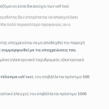
μενοι είναι δικαιούχοι των self test.
 εργοδότης δεν επιτρέπεται να απασχολήσει
υ. Και πολύ περισσότερο προφανώς, αν ο
δότης υποχρεούται να μη αποδεχθεί την παροχή
 συμμορφωθεί με τις υποχρεώσεις του.
μέσο (ηλεκτρονικό ταχυδρομείο, ηλεκτρονικό
ποτέλεσμα
self
test
,
του επιβάλλεται πρόστιμο
500
ληπτικό έλεγχο), του επιβάλλεται πρόστιμο
1500