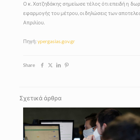
Ο κ. Χατζηδάκης σημείωσε τέλος ότι επειδή η δωρ
εφαρμογής του μέτρου, οι δηλώσεις των αποτελεσ
Απριλίου.
Πηγή:
ypergasias.gov.gr
Share
Σχετικά άρθρα