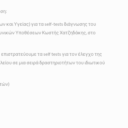
ση:
και Υγείας) για τα self-tests διάγνωσης του
ινωνικών Υποθέσεων Κωστής Χατζηδάκης, στο
πιστρατεύουμε τα self tests για τον έλεγχο της
είου σε μια σειρά δραστηριοτήτων του ιδιωτικού
τών)