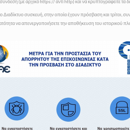
νδεση (με αρχικό https:// αντί http) και να κρυπτογραφείτε τα
 Διαδίκτυο συσκευή, στην οποία έχουν πρόσβαση και τρίτοι, συν
η δυνατότητα να απενεργοποιήσετε την αποθήκευση του ιστορικο