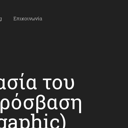
g
Επικοινωνία
ασία του
πρόσβαση
gaphic)