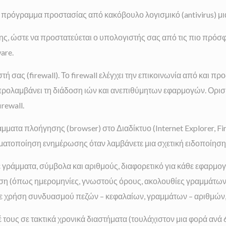
 πρόγραμμα προστασίας από κακόβουλο λογισμικό (antivirus) μια
ς, ώστε να προστατεύεται ο υπολογιστής σας από τις πιο πρόσ
are.
ή σας (firewall). Το firewall ελέγχει την επικοινωνία από και 
προλαμβάνει τη διάδοση ιών και ανεπιθύμητων εφαρμογών. Ορισμ
rewall.
τα πλοήγησης (browser) στο Διαδίκτυο (Internet Explorer, Firef
ματοποίηση ενημέρωσης όταν λαμβάνετε μια σχετική ειδοποίηση
γράμματα, σύμβολα και αριθμούς, διαφορετικό για κάθε εφαρμογ
η (όπως ημερομηνίες, γνωστούς όρους, ακολουθίες γραμμάτων ή
ετε χρήση συνδυασμού πεζών – κεφαλαίων, γραμμάτων – αριθμών, 
 τους σε τακτικά χρονικά διαστήματα (τουλάχιστον μια φορά ανά 6