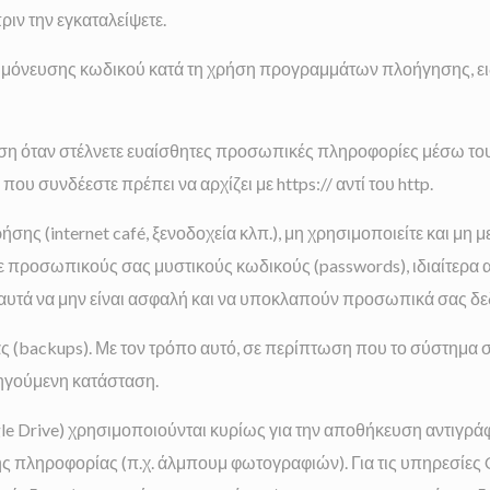
ν την εγκαταλείψετε.
όνευσης κωδικού κατά τη χρήση προγραμμάτων πλοήγησης, ειδι
εση όταν στέλνετε ευαίσθητες προσωπικές πληροφορίες μέσω του
ου συνδέεστε πρέπει να αρχίζει με https:// αντί του http.
σης (internet café, ξενοδοχεία κλπ.), μη χρησιμοποιείτε και μη
ε προσωπικούς σας μυστικούς κωδικούς (passwords), ιδιαίτερα 
υα αυτά να μην είναι ασφαλή και να υποκλαπούν προσωπικά σας δ
ας (backups). Με τον τρόπο αυτό, σε περίπτωση που το σύστημα 
οηγούμενη κατάσταση.
ogle Drive) χρησιμοποιούνται κυρίως για την αποθήκευση αντιγρ
ς πληροφορίας (π.χ. άλμπουμ φωτογραφιών). Για τις υπηρεσίες C