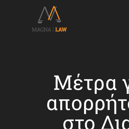
Μέτρα γ
απορρήτ
στο Δι