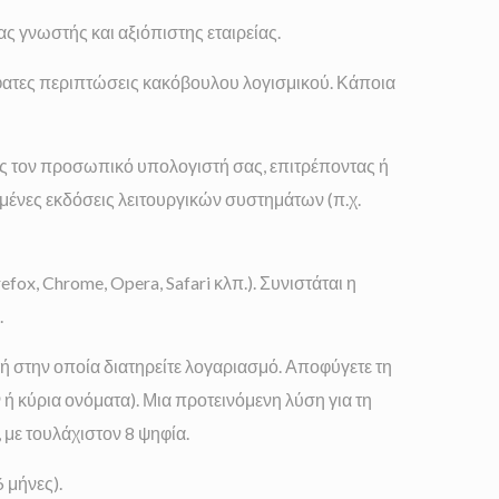
ς γνωστής και αξιόπιστης εταιρείας.
φατες περιπτώσεις κακόβουλου λογισμικού. Κάποια
προς τον προσωπικό υπολογιστή σας, επιτρέποντας ή
ένες εκδόσεις λειτουργικών συστημάτων (π.χ.
ox, Chrome, Opera, Safari κλπ.). Συνιστάται η
.
ή στην οποία διατηρείτε λογαριασμό. Αποφύγετε τη
 κύρια ονόματα). Μια προτεινόμενη λύση για τη
με τουλάχιστον 8 ψηφία.
 μήνες).