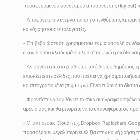
προσφερόμενου συνδέσμου αποσύνδεσης (log out) πρι
– Αποφύγετε την ενεργοποίηση υπενθύμισης/απομνημ
κοινόχρηστους υπολογιστές.
– Επιβεβαιώστε ότι χρησιμοποιείτε μια ασφαλή σύνδ
εικονίδιο του κλειδωμένου λουκέτου, ενώ η διεύθυνση π
– Αν συνδέεστε στο Διαδίκτυο από δίκτυο δημόσιας χρή
επισκέπτεστε σελίδες που πρέπει να χρησιμοποιήσετ
κρυπτογραφημένα (π.χ. https). Είναι πιθανό τα δίκτ
– Φροντίστε να λαμβάνετε τακτικά αντίγραφα ασφάλει
αρχεία σας και θα μπορείτε να το επαναφέρετε σε πρ
– Οι υπηρεσίες Cloud (π.χ. Dropbox, Rapidshare, Go
προσφέρουν μεγαλύτερη ευελιξία στην κοινή χρήση τη