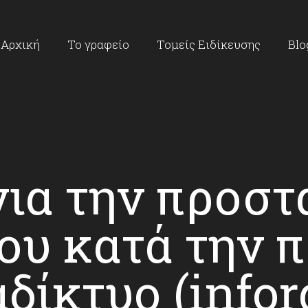
Αρχική
Το γραφείο
Τομείς Ειδίκευσης
Blo
ια την προστ
ου κατά την 
αδίκτυο (infor