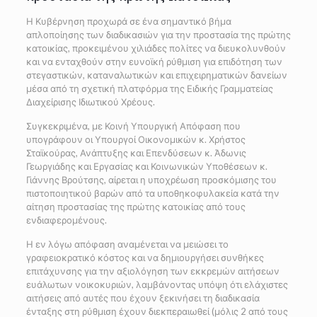
Η Κυβέρνηση προχωρά σε ένα σημαντικό βήμα
απλοποίησης των διαδικασιών για την προστασία της πρώτης
κατοικίας, προκειμένου χιλιάδες πολίτες να διευκολυνθούν
και να ενταχθούν στην ευνοϊκή ρύθμιση για επιδότηση των
στεγαστικών, καταναλωτικών και επιχειρηματικών δανείων
μέσα από τη σχετική πλατφόρμα της Ειδικής Γραμματείας
Διαχείρισης Ιδιωτικού Χρέους.
Συγκεκριμένα, με Κοινή Υπουργική Απόφαση που
υπογράφουν οι Υπουργοί Οικονομικών κ. Χρήστος
Σταϊκούρας, Ανάπτυξης και Επενδύσεων κ. Άδωνις
Γεωργιάδης και Εργασίας και Κοινωνικών Υποθέσεων κ.
Γιάννης Βρούτσης, αίρεται η υποχρέωση προσκόμισης του
πιστοποιητικού βαρών από τα υποθηκοφυλακεία κατά την
αίτηση προστασίας της πρώτης κατοικίας από τους
ενδιαφερομένους.
Η εν λόγω απόφαση αναμένεται να μειώσει το
γραφειοκρατικό κόστος και να δημιουργήσει συνθήκες
επιτάχυνσης για την αξιολόγηση των εκκρεμών αιτήσεων
ευάλωτων νοικοκυριών, λαμβάνοντας υπόψη ότι ελάχιστες
αιτήσεις από αυτές που έχουν ξεκινήσει τη διαδικασία
ένταξης στη ρύθμιση έχουν διεκπεραιωθεί (μόλις 2 από τους